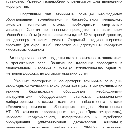
установка. Имеется гардеробная с реквизитом для проведения
мероприятий.
Спортивный зал техникума оснащен необходимым
оборудованием: волейбольной и баскетбольной площадкой,
имеются теннисные столы, необходимый спортивный
инвентарь. Занятия по плаванию проводятся в плавательном
бассейне г. Ухты (с использованием одной 50 метровой дорожки,
по договору оказания услуг). Открытый стадион широкого
профиля (
ул.Мира,
д.3а
), является общедоступным городским
спортивным объектом.
Во внеурочное время студенты имеют возможность заниматься
в тренажерном зале. Занятия по плаванию проводятся в
плавательном бассейне г. Ухты (с использованием одной 50
метровой дорожки, по договору оказания услуг).
Учебные мастерские и лаборатории техникума оснащены
необходимой технологической документацией и инструкциями по
технике безопасности, оборудованы необходимыми
инструментами, оборудованием: станками, специальными
лабораторными столами (комплект лабораторных столов
«Уралочка»; комплект лабораторных стендов «Электроника»
НТЦ-05; комплект лабораторных стендов «Промэлектроника»),
наборами геодезического, измерительного и путейского
оборудования (ультразвуковой дефектоскоп Авикон-01;
рельсовый магнитный дефектоскоп РДМ-02), стативами,