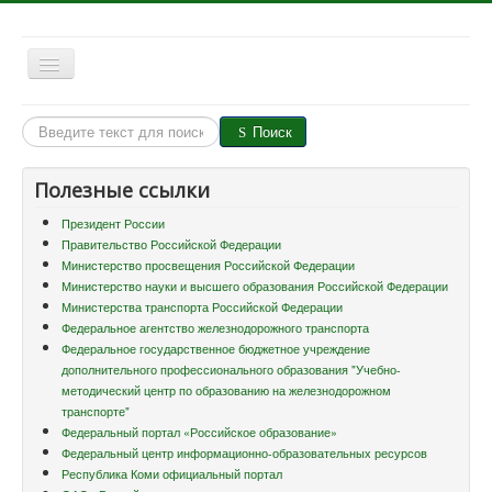
Включить/
выключить
навигацию
Поиск
Поиск
Мы есть в VK
Полезные ссылки
Президент России
ся
Новости
АБИТУРИЕНТУ
ВСОКО
Взаимодействие
Правительство Российской Федерации
с
Министерство просвещения Российской Федерации
работодателями
Министерство науки и высшего образования Российской Федерации
Министерства транспорта Российской Федерации
Федеральное агентство железнодорожного транспорта
Федеральное государственное бюджетное учреждение
дополнительного профессионального образования "Учебно-
методический центр по образованию на железнодорожном
транспорте"
Федеральный портал «Российское образование»
Федеральный центр информационно-образовательных ресурсов
Республика Коми официальный портал