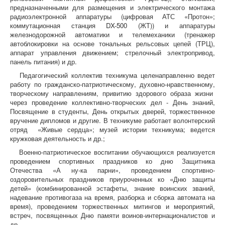
предназначенными для размещения и электрического монтажа
радиоэлектронной аппаратуры (цифровая АТС «Протон»;
коммутационная станция DX-500 (ЖТ)) и аппаратуры
железнодорожной автоматики и телемеханики (тренажер
автоблокировки на основе тональных рельсовых цепей (ТРЦ),
аппарат управления движением; стрелочный электропривод,
панель питания) и др.
Педагогический коллектив техникума целенаправленно ведет
работу по гражданско-патриотическому, духовно-нравственному,
творческому направлениям, привитию здорового образа жизни
через проведение коллективно-творческих дел - День знаний,
Посвящение в студенты, День открытых дверей, торжественное
вручение дипломов и другие. В техникуме работает волонтерский
отряд «Живые сердца»; музей истории техникума; ведется
кружковая деятельность и др.;
Военно-патриотическое воспитании обучающихся реализуется
проведением спортивных праздников ко дню Защитника
Отечества «А ну-ка парни», проведением спортивно-
оздоровительных праздников приуроченных ко «Дню защиты
детей» (комбинированной эстафеты, знание воинских званий,
надевание противогаза на время, разборка и сборка автомата на
время), проведением торжественных митингов и мероприятий,
встреч, посвященных Дню памяти воинов-интернационалистов и
др.