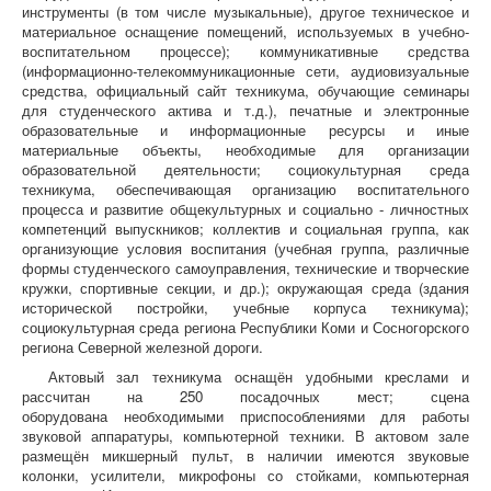
инструменты (в том числе музыкальные), другое техническое и
материальное оснащение помещений, используемых в учебно-
воспитательном процессе); коммуникативные средства
(информационно-телекоммуникационные сети, аудиовизуальные
средства, официальный сайт техникума, обучающие семинары
для студенческого актива и т.д.), печатные и электронные
образовательные и информационные ресурсы и иные
материальные объекты, необходимые для организации
образовательной деятельности; социокультурная среда
техникума, обеспечивающая организацию воспитательного
процесса и развитие общекультурных и социально - личностных
компетенций выпускников; коллектив и социальная группа, как
организующие условия воспитания (учебная группа, различные
формы студенческого самоуправления, технические и творческие
кружки, спортивные секции, и др.); окружающая среда (здания
исторической постройки, учебные корпуса техникума);
социокультурная среда региона Республики Коми и Сосногорского
региона Северной железной дороги.
Актовый зал техникума оснащён удобными креслами и
рассчитан на 250 посадочных мест; сцена
оборудована необходимыми приспособлениями для работы
звуковой аппаратуры, компьютерной техники. В актовом зале
размещён микшерный пульт, в наличии имеются звуковые
колонки, усилители, микрофоны со стойками, компьютерная